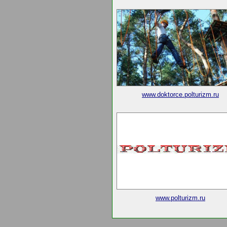
www.doktorce.polturizm.ru
www.polturizm.ru