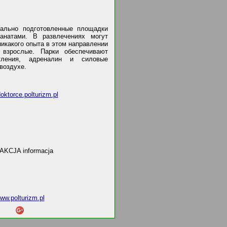
льно подготовленные площадки
анатами. В развлечениях могут
никакого опыта в этом направлении
взрослые. Парки обеспечивают
тления, адреналин и силовые
воздухе.
ktorce.polturizm.pl
AKCJA informacja
ww.polturizm.pl