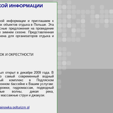
СКОЙ ИНФОРМАЦИИ
ской информации и приглашаем к
х объектов отдыха в Польше. Эта
есные предложения на проведение
и зимнем сезоне. Представленная
чена для организаторов отдыха и
ОК И ОКРЕСТНОСТИ
ыл открыт в декабре 2009 года. В
то самый современный водный
тивный комплекс в Подляском
ионном бассейне к Вашим услугам:
рожки, гидромассаж, подводный
енные волны, дикая река,
массажные струи и джакузи.
jnowka.polturizm.pl