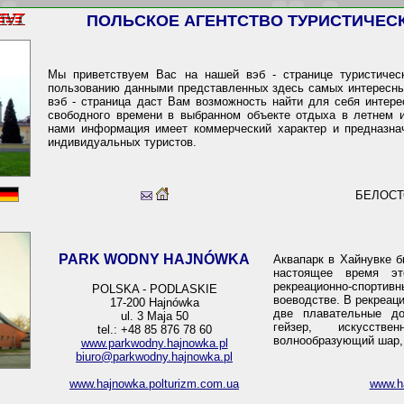
ПОЛЬСКОЕ АГЕНТСТВО ТУРИСТИЧЕ
Мы приветствуем Вас на нашей вэб - странице туристиче
пользованию данными представленных здесь самых интересны
вэб - страница даст Вам возможность найти для себя интер
свободного времени в выбранном объекте отдыха в летнем 
нами информация имеет коммерческий характер и предназна
индивидуальных туристов.
БЕЛОСТ
PARK WODNY HAJNÓWKA
Аквапарк в Хайнувке б
настоящее время э
рекреационно-спор
POLSKA - PODLASKIE
воеводстве. В рекреац
17-200 Hajnówka
две плавательные до
ul. 3 Maja 50
гейзер, искусств
tel.: +48 85 876 78 60
волнообразующий шар, 
www.parkwodny.hajnowka.pl
biuro@parkwodny.hajnowka.pl
www.hajnowka.polturizm.com.ua
www.ha