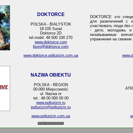
DOKTORCE
DOKTORCE это специа
для развлечений с к
POLSKA - BIALYSTOK
участвовать люди без 
18-105 Suraż
- дети, молодежь и 
Doktorce 2D
незабываемые впеча
tel.mobil: 48 500 100 270
упражнения на свежем 
www.doktorce.com
biuro@doktorce.com
www.doktorce.polturizm.com.ua
www.do
NAZWA OBIEKTU
POLSKA - REGION
ATR
00-000 Miejscowość
ul. Nazwa nr
tel.: 48 00 000 00 00
www.polturizm.ru
polturizm@polturizm.ru
www.polturizm.com.ua
w